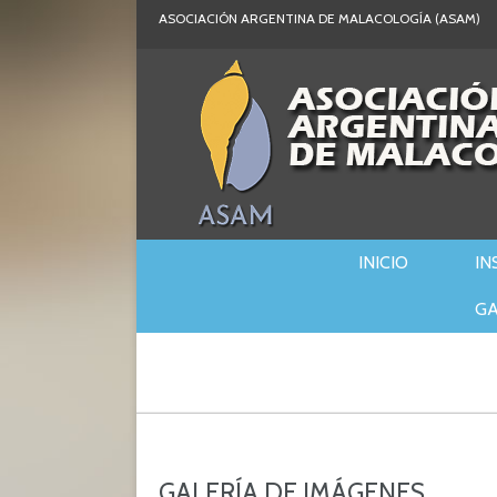
ASOCIACIÓN ARGENTINA DE MALACOLOGÍA (ASAM)
Malaco Argentina
INICIO
IN
GA
GALERÍA DE IMÁGENES