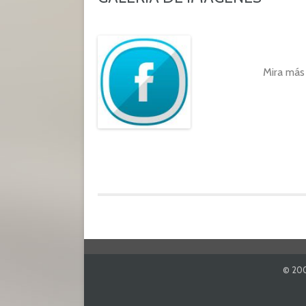
Mira más
Navegación
de
© 20
entradas