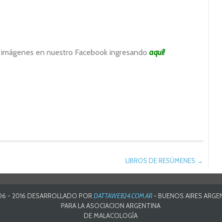
 imágenes en nuestro Facebook ingresando
aquí
!
LIBROS DE RESÚMENES
→
06 - 2016 DESARROLLADO POR
DATTAWEB24.COM.AR
- BUENOS AIRES ARGE
PARA LA ASOCIACION ARGENTINA
DE MALACOLOGÍA